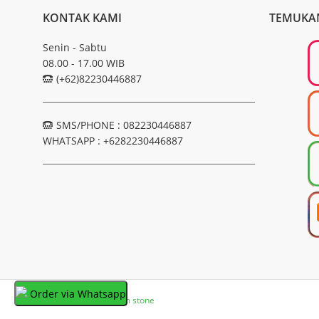
KONTAK KAMI
TEMUKA
Senin - Sabtu
08.00 - 17.00 WIB
(+62)82230446887
SMS/PHONE : 082230446887
WHATSAPP : +6282230446887
Order via Whatsapp
Online Store
boozzem stone