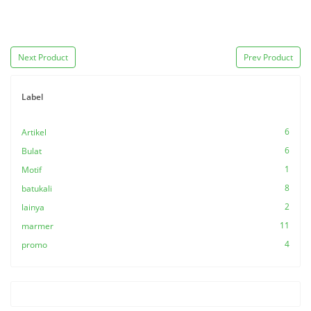
Next Product
Prev Product
Label
6
Artikel
6
Bulat
1
Motif
8
batukali
2
lainya
11
marmer
4
promo