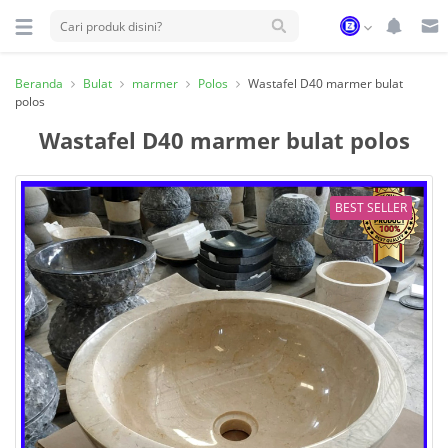
Semua
model
Beranda
Bulat
marmer
Polos
Wastafel D40 marmer bulat
Wastafel
polos
Batukali
Wastafel D40 marmer bulat polos
Wastafel
Marmer
Wastafel
BEST SELLER
Polos
Wastafel
Motif
Wastafel
Bulat
Wastafel
Oval
Wastafel
Kotak