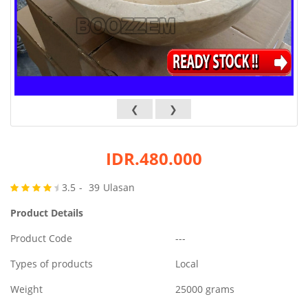
Wastafel
Plus
Model
Lainya
Kategori
❮
❯
IDR.480.000
3.5
39
Product Details
Product Code
---
Types of products
Local
Weight
25000 grams